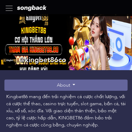
@kingbet86co
About
Kingbet86 mang đến trải nghiệm cá cược chất lượng, với
cá cược thể thao, casino trực tuyến, slot game, bắn cá, tài
xỉu, xổ số, xóc đĩa. Với giao diện thân thiện, bảo mật
cao, tỷ lệ cược hấp dẫn, KINGBET86 đảm bảo trải
nghiệm cá cược công bằng, chuyên nghiệp.