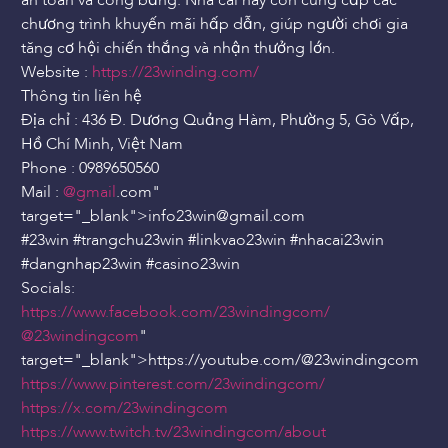
an toàn và công bằng. Nhà cái này còn cung cấp các
chương trình khuyến mãi hấp dẫn, giúp người chơi gia
tăng cơ hội chiến thắng và nhận thưởng lớn.
Website :
https://23winding.com/
Thông tin liên hệ
Địa chỉ : 436 Đ. Dương Quảng Hàm, Phường 5, Gò Vấp,
Hồ Chí Minh, Việt Nam
Phone : 0989650560
Mail :
@gmail
.com"
target="_blank">info23win
@gmail
.com
#23win #trangchu23win #linkvao23win #nhacai23win
#dangnhap23win #casino23win
Socials:
https://www.facebook.com/23windingcom/
@23windingcom
"
target="_blank">https://youtube.com/
@23windingcom
https://www.pinterest.com/23windingcom/
https://x.com/23windingcom
https://www.twitch.tv/23windingcom/about