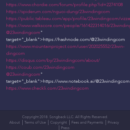
https://www.chordie.com/forum/profile.php?id=2274108
https://spiderum.com/nguoi-dung/23windingcom
https://public.tableau.com/app/profile/23windingcom/vizz
https://www.walkscore.com/people/161422314016/23windi
@23windingcom
"
target="_blank">https://hashnode.com/
@23windingcom
https://www.mountainproject.com/user/202025552/23win-
dingcom
https://disqus.com/by/23windingcom/about/
https://coub.com/23windingcom
@23windingcom
"
target="_blank">https://www.notebook.ai/
@23windingcom
https://www.checkli.com/23windingcom
Copyright 2018. Songback LLC. All Rights Reserved.
About
Terms of Use
Copyright
Fees and Payments
Privacy
Press