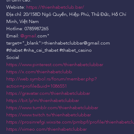
trí đỉnh cao.
Webiste:
https://thienhabetclub.bar/
Địa chỉ: 20/158D Ngô Quyền, Hiệp Phú, Thủ Đức, Hồ Chí
Minh, Việt Nam
Hotline: 0785987265
Email:
@gmail
.com"
target="_blank">thienhabetclubbar
@gmail
.com
#thabet #nha_cai_thabet #thabet_casino
Social
https://www.pinterest.com/thienhabetclubbar
https://x.com/thienhabetclubb
http://web.symbol.rs/forum/member.php?
action=profile&uid=1086551
https://gravatar.com/thienhabetclubbar
https://bit.ly/m/thienhabetclubbar
https://www.tumblr.com/thienhabetclubbar
https://www.twitch.tv/thienhabetclubbar
https://prosinrefgi.wixsite.com/pmbpf/profile/thienhabetcl
https://vimeo.com/thienhabetclubbar