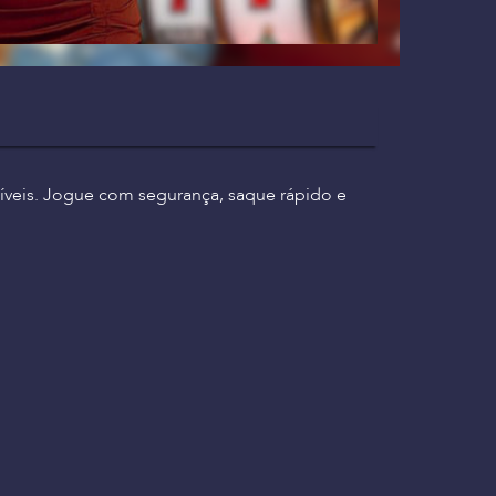
íveis. Jogue com segurança, saque rápido e