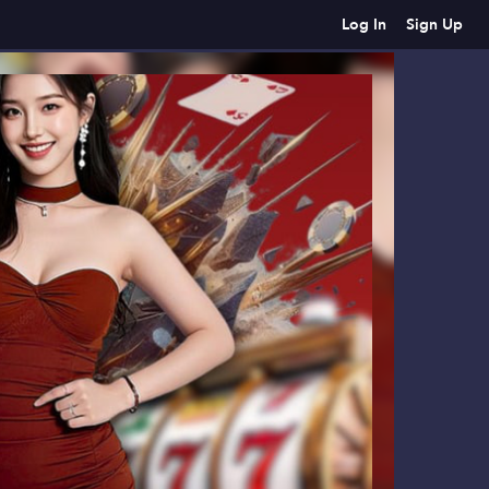
Log In
Sign Up