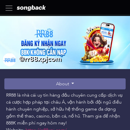
@rr88xpjcom
About
RR88 là nhà cái uy tín hàng đầu chuyên cung cấp dịch vụ
cá cược hợp pháp tại châu Á, vận hành bởi đội ngũ điều
hành chuyên nghiệp, sở hữu hệ thống game đa dạng
gồm thể thao, casino, bắn cá, nổ hũ. Tham gia để nhận
888K miễn phí ngay hôm nay!