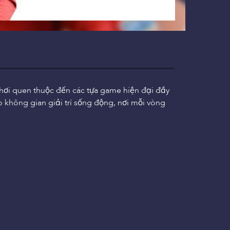
chơi quen thuộc đến các tựa game hiện đại đầy
o không gian giải trí sống động, nơi mỗi vòng