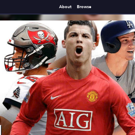
About
Browse
1