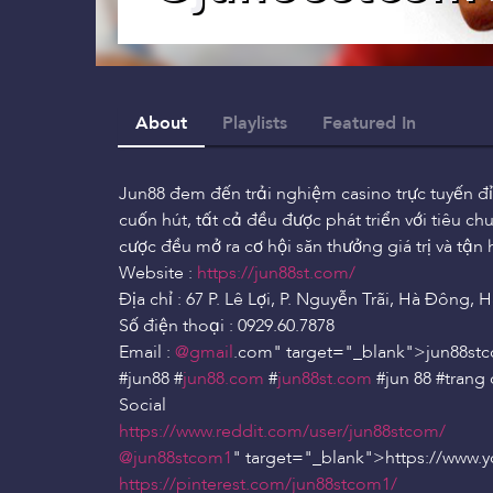
About
Playlists
Featured In
Jun88 đem đến trải nghiệm casino trực tuyến đ
cuốn hút, tất cả đều được phát triển với tiêu 
cược đều mở ra cơ hội săn thưởng giá trị và tận 
Website :
https://jun88st.com/
Địa chỉ : 67 P. Lê Lợi, P. Nguyễn Trãi, Hà Đông, 
Số điện thoại : 0929.60.7878
Email :
@gmail
.com" target="_blank">jun88st
#jun88 #
jun88.com
#
jun88st.com
#jun 88 #trang 
Social
https://www.reddit.com/user/jun88stcom/
@jun88stcom1
" target="_blank">https://www.
https://pinterest.com/jun88stcom1/