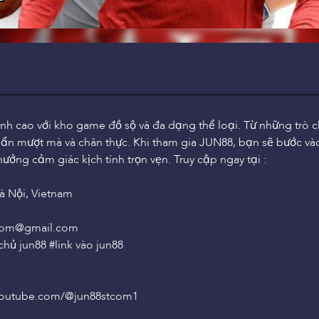
ỉnh cao với kho game đồ sộ và đa dạng thể loại. Từ những trò 
chuẩn mượt mà và chân thực. Khi tham gia JUN88, bạn sẽ bước và
hưởng cảm giác kịch tính trọn vẹn. Truy cập ngay tại :
Hà Nội, Vietnam
com
@gmail
.com
chủ jun88 #link vào jun88
youtube.com/
@jun88stcom1